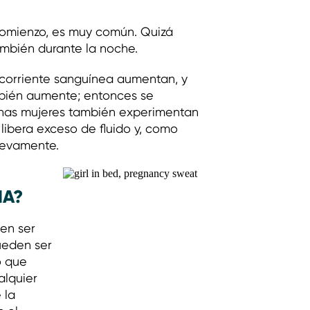
comienzo, es muy común. Quizá
ambién durante la noche.
 corriente sanguínea aumentan, y
bién aumente; entonces se
unas mujeres también experimentan
libera exceso de fluido y, como
nuevamente.
MA?
en ser
ueden ser
o que
alquier
 la