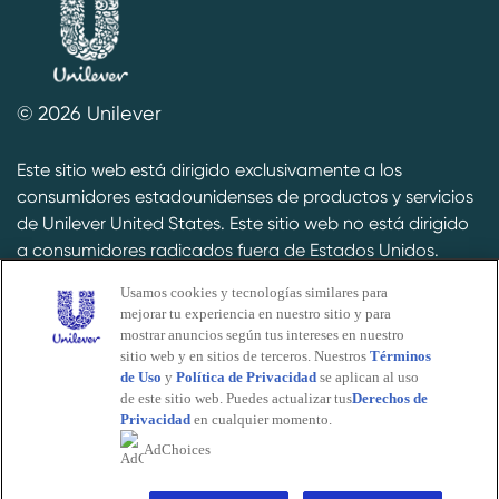
© 2026 Unilever
Este sitio web está dirigido exclusivamente a los
consumidores estadounidenses de productos y servicios
de Unilever United States. Este sitio web no está dirigido
a consumidores radicados fuera de Estados Unidos.
Usamos cookies y tecnologías similares para
Based on NielsenIQ unit and volume sales information for
mejorar tu experiencia en nuestro sitio y para
the Deodorant category (last 12 months available as of
mostrar anuncios según tus intereses en nuestro
January 2025) © 2025, NielsenIQ. Details available
here.
sitio web y en sitios de terceros. Nuestros
Términos
de Uso
y
Política de Privacidad
se aplican al uso
de este sitio web. Puedes actualizar tus
Derechos de
Privacidad
en cualquier momento.
AdChoices